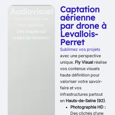
Captation
Audiovisuel
aérienne
Des points de vue
par drone à
inaccessibles.
Des images qui
Levallois-
créent de l’émotion.
Perret
Sublimez vos projets
avec une perspective
unique.
Fly Visual
réalise
vos contenus visuels
haute définition pour
valoriser votre savoir-
faire et vos
infrastructures partout
en
Hauts-de-Seine (92)
.
Photographie HD :
Des clichés d’une